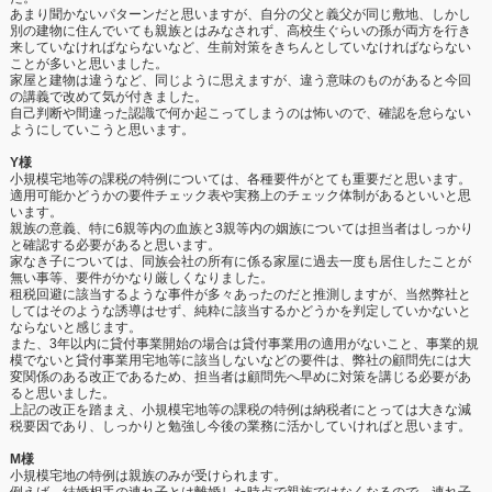
あまり聞かないパターンだと思いますが、自分の父と義父が同じ敷地、しかし
別の建物に住んでいても親族とはみなされず、高校生ぐらいの孫が両方を行き
来していなければならないなど、生前対策をきちんとしていなければならない
ことが多いと思いました。
家屋と建物は違うなど、同じように思えますが、違う意味のものがあると今回
の講義で改めて気が付きました。
自己判断や間違った認識で何か起こってしまうのは怖いので、確認を怠らない
ようにしていこうと思います。
Y様
小規模宅地等の課税の特例については、各種要件がとても重要だと思います。
適用可能かどうかの要件チェック表や実務上のチェック体制があるといいと思
います。
親族の意義、特に6親等内の血族と3親等内の姻族については担当者はしっかり
と確認する必要があると思います。
家なき子については、同族会社の所有に係る家屋に過去一度も居住したことが
無い事等、要件がかなり厳しくなりました。
租税回避に該当するような事件が多々あったのだと推測しますが、当然弊社と
してはそのような誘導はせず、純粋に該当するかどうかを判定していかないと
ならないと感じます。
また、3年以内に貸付事業開始の場合は貸付事業用の適用がないこと、事業的規
模でないと貸付事業用宅地等に該当しないなどの要件は、弊社の顧問先には大
変関係のある改正であるため、担当者は顧問先へ早めに対策を講じる必要があ
ると思いました。
上記の改正を踏まえ、小規模宅地等の課税の特例は納税者にとっては大きな減
税要因であり、しっかりと勉強し今後の業務に活かしていければと思います。
M様
小規模宅地の特例は親族のみが受けられます。
例えば、結婚相手の連れ子とは離婚した時点で親族ではなくなるので、連れ子