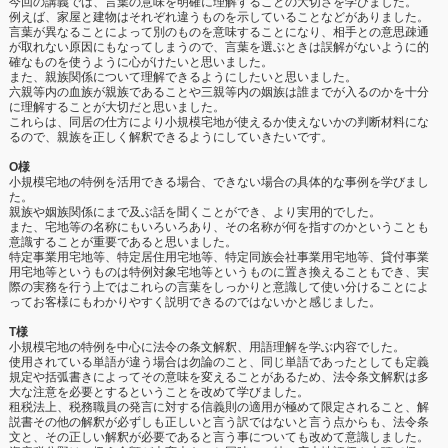
今回の講義では、言葉の意味を明確に理解することの大切さを学びました。
例えば、家屋と建物はそれぞれ違うものを示していることなどがありました。
言葉が異なることによって別のものを意味することになり、相手との意思疎通
が取れない原因にもなってしまうので、言葉を選ぶときは誤解がないように的
確なものを使うように心がけたいと思いました。
また、親族関係について理解できるようにしたいと思いました。
六親等内の血族が親族であることや三親等内の姻族は誰までが入るのかを十分
に理解することが大切だと思いました。
これらは、同居の仕方により小規模宅地が使えるか使えないかの判断材料にな
るので、親族を正しく解釈できるようにしていきたいです。
O様
小規模宅地の特例を活用できる場合、できない場合の具体的な事例を学びまし
た。
親族や姻族関係にまで及ぶ話を聞くことができ、より実用的でした。
また、宅地等の名称にもいろいろあり、その名称が何を指すのかということも
意識することが重要であると思いました。
特定事業用宅地等、特定居住用宅地等、特定同族会社事業用宅地等、貸付事業
用宅地等というものは特例対象宅地等というものに置き換えることもでき、実
際の実務を行う上ではこれらの言葉をしっかりと意識して使い分けることによ
ってお客様にもわかりやすく説明できるのではないかと感じました。
T様
小規模宅地の特例を中心に法令の条文解釈、用語理解を学ぶ内容でした。
使用されている単語が違う場合は勿論のこと、同じ単語であったとしても定義
規定や括弧書きによってその意味を変えることがあるため、法令条文解釈は多
大な注意を必要とするということを改めて学びました。
租税法上、税務職員の発言に対する信義則の適用が極めて限定されること、解
説書その他の解釈が必ずしも正しいと言う訳ではないと言う点からも、法令条
文と、その正しい解釈が必要であると言う事についても改めて意識しました。