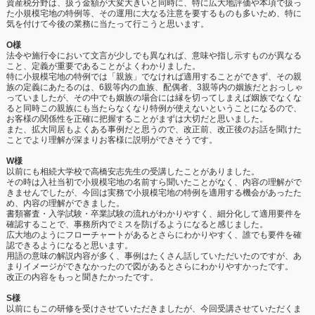
資産税分野は、扱う金額が大変大きいと同時に、特に広大地評価や本項で扱っ
た小規模宅地の特例等、その運用に大なる注意を要するものも多いため、特に
気を付けて今後の業務に当たって行こうと思います。
O様
法令や施行令において文言が少しでも異なれば、意味や指し示すものが異なる
こと、定義が重要であることがよくわかりました。
特に小規模宅地の特例では「親族」でなければ適用することができず、その親
族の定義にあたるのは、6親等内の血族、配偶者、3親等内の姻族だとおっしゃ
っていましたが、その中でも姻族の場合には縁を切ってしまえば姻族でなくな
ると同時この親族にも当たらなくなり特例が使えないということになるので、
お客様の関係性を正確に把握することがまずは大切だと思いました。
また、拡大同居もよくある事例だと思うので、改正前、改正後のお話を聞けた
ことでより理解が深まりお客様に説明ができそうです。
W様
以前にも相続大学校で高橋安志先生の受講したことがありました。
その時は入社当初で小規模宅地の名前すら聞いたことがなく、内容の理解がで
きませんでしたが、今回は実務で小規模宅地の特例を適用する機会があったた
め、内容の理解ができました。
書類審査・入学試験・卒業試験の流れがわかりやすく、細分化して適用要件を
確認することで、事務所内でミスを防げるようになると感じました。
広大地のようにフローチャートがあるとさらにわかりやすく、誰でも要件を確
認できるようになると思います。
用語の意味の解説内容が多く、事例はたくさん話していただいたのですが、あ
まりイメージができなかったので図があるとさらにわかりやすかったです。
改正の内容をもっと聞きたかったです。
S様
以前にもこの研修を受けさせていただきましたが、今回受講させていただくま