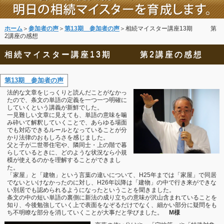
ホーム
＞
参加者の声
＞
第13期 参加者の声
＞相続マイスター講座13期 第
2講座の感想
相続マイスター講座13期 第2講座の感想
第13期 参加者の声
法的な文章をじっくりと読んだことがなかっ
たので、条文の単語の定義を一つ一つ明確に
していくという講義が新鮮でした。
一見難しい文章に見えても、単語の意味を噛
み砕いて解釈していくことで、あらゆる場面
でも対応できるルールとなっていることが分
かり法律のおもしろさを感じました。
父と子が二世帯住宅や、隣同士・上の階で暮
らしているときに、どのような状況なら小規
模が使えるのかを理解することができまし
た。
「家屋」と「建物」という言葉の違いについて、H25年までは「家屋」で同居
でないといけなかったのに対し、H26年以降は「建物」の中で行き来ができな
い別居でも認められるようになったということを聞きました。
条文の中の短い単語の裏側に新法の成り立ちの意味が沢山含まれていることを
知り、今後勉強していく上で表面をなぞるだけでなく、細かい部分に疑問をも
ち不明瞭な部分を消していくことが大事だと学びました。
M様