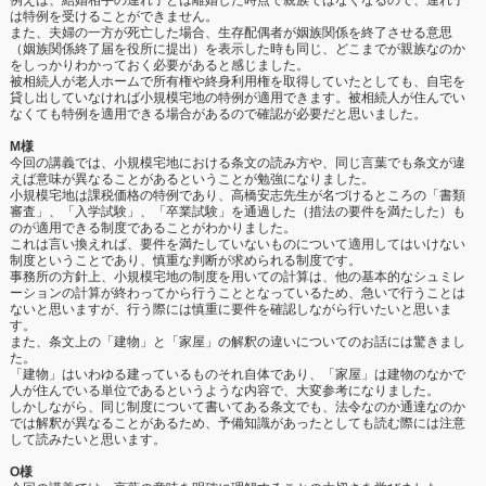
は特例を受けることができません。
また、夫婦の一方が死亡した場合、生存配偶者が姻族関係を終了させる意思
（姻族関係終了届を役所に提出）を表示した時も同じ、どこまでが親族なのか
をしっかりわかっておく必要があると感じました。
被相続人が老人ホームで所有権や終身利用権を取得していたとしても、自宅を
貸し出していなければ小規模宅地の特例が適用できます。被相続人が住んでい
なくても特例を適用できる場合があるので確認が必要だと思いました。
M様
今回の講義では、小規模宅地における条文の読み方や、同じ言葉でも条文が違
えば意味が異なることがあるということが勉強になりました。
小規模宅地は課税価格の特例であり、高橋安志先生が名づけるところの「書類
審査」、「入学試験」、「卒業試験」を通過した（措法の要件を満たした）も
のが適用できる制度であることがわかりました。
これは言い換えれば、要件を満たしていないものについて適用してはいけない
制度ということであり、慎重な判断が求められる制度です。
事務所の方針上、小規模宅地の制度を用いての計算は、他の基本的なシュミレ
ーションの計算が終わってから行うこととなっているため、急いで行うことは
ないと思いますが、行う際には慎重に要件を確認しながら行いたいと思いま
す。
また、条文上の「建物」と「家屋」の解釈の違いについてのお話には驚きまし
た。
「建物」はいわゆる建っているものそれ自体であり、「家屋」は建物のなかで
人が住んでいる単位であるというような内容で、大変参考になりました。
しかしながら、同じ制度について書いてある条文でも、法令なのか通達なのか
では解釈が異なることがあるため、予備知識があったとしても読む際には注意
して読みたいと思います。
O様