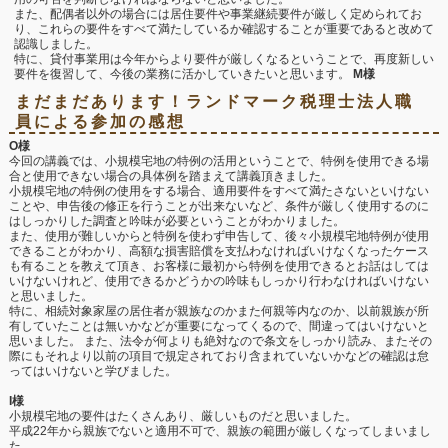
また、配偶者以外の場合には居住要件や事業継続要件が厳しく定められてお
り、これらの要件をすべて満たしているか確認することが重要であると改めて
認識しました。
特に、貸付事業用は今年からより要件が厳しくなるということで、再度新しい
要件を復習して、今後の業務に活かしていきたいと思います。
M様
まだまだあります！ランドマーク税理士法人職
員による参加の感想
O様
今回の講義では、小規模宅地の特例の活用ということで、特例を使用できる場
合と使用できない場合の具体例を踏まえて講義頂きました。
小規模宅地の特例の使用をする場合、適用要件をすべて満たさないといけない
ことや、申告後の修正を行うことが出来ないなど、条件が厳しく使用するのに
はしっかりした調査と吟味が必要ということがわかりました。
また、使用が難しいからと特例を使わず申告して、後々小規模宅地特例が使用
できることがわかり、高額な損害賠償を支払わなければいけなくなったケース
も有ることを教えて頂き、お客様に最初から特例を使用できるとお話はしては
いけないけれど、使用できるかどうかの吟味もしっかり行わなければいけない
と思いました。
特に、相続対象家屋の居住者が親族なのかまた何親等内なのか、以前親族が所
有していたことは無いかなどが重要になってくるので、間違ってはいけないと
思いました。 また、法令が何よりも絶対なので条文をしっかり読み、またその
際にもそれより以前の項目で規定されており含まれていないかなどの確認は怠
ってはいけないと学びました。
I様
小規模宅地の要件はたくさんあり、厳しいものだと思いました。
平成22年から親族でないと適用不可で、親族の範囲が厳しくなってしまいまし
た。