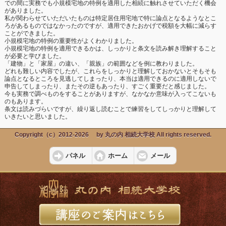
での間に実務でも小規模宅地の特例を適用した相続に触れさせていただく機会
がありました。
私が関わらせていただいたものは特定居住用宅地で特に論点となるようなとこ
ろがあるものではなかったのですが、適用できたおかげで税額を大幅に減らす
ことができました。
小規模宅地の特例の重要性がよくわかりました。
小規模宅地の特例を適用できるかは、しっかりと条文を読み解き理解すること
が必要と学びました。
「建物」と「家屋」の違い、「親族」の範囲などを例に教わりました。
どれも難しい内容でしたが、これらをしっかりと理解しておかないとそもそも
論点となるところを見逃してしまったり、本当は適用できるのに適用しないで
申告してしまったり、またその逆もあったり、すごく重要だと感じました。
今も実務で調べものをすることがありますが、なかなか意味が入ってこないも
のもあります。
条文は読みづらいですが、繰り返し読むことで練習をしてしっかりと理解して
いきたいと思いました。
Copyright（c）2012-2026 by 丸の内 相続大学校 All rights reserved.
パネル
ホーム
メール