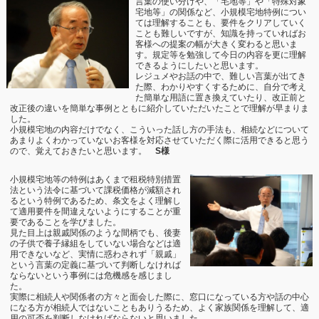
言葉の使い分けや、「宅地等」や「特殊対象
宅地等」の関係など、小規模宅地特例につい
ては理解することも、要件をクリアしていく
ことも難しいですが、知識を持っていればお
客様への提案の幅が大きく変わると思いま
す。規定等を勉強して今日の内容を更に理解
できるようにしたいと思います。
レジュメやお話の中で、難しい言葉が出てき
た際、わかりやすくするために、自分で考え
た簡単な用語に置き換えていたり、改正前と
改正後の違いを簡単な事例とともに紹介していただいたことで理解が早まりま
した。
小規模宅地の内容だけでなく、こういった話し方の手法も、相続などについて
あまりよくわかっていないお客様を対応させていただく際に活用できると思う
ので、覚えておきたいと思います。
S様
小規模宅地等の特例はあくまで租税特別措置
法という法令に基づいて課税価格が減額され
るという特例であるため、条文をよく理解し
て適用要件を間違えないようにすることが重
要であることを学びました。
見た目上は親戚関係のような間柄でも、後妻
の子供で養子縁組をしていない場合などは適
用できないなど、実情に惑わされず「親戚」
という言葉の定義に基づいて判断しなければ
ならないという事例には危機感を感じまし
た。
実際に相続人や関係者の方々と面会した際に、窓口になっている方や話の中心
になる方が相続人ではないこともありうるため、よく家族関係を理解して、適
用の可否を判断しなければならないと思いました。