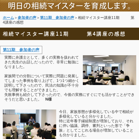
ホーム
＞
参加者の声
＞
第11期 参加者の声
＞相続マイスター講座11期 第
4講座の感想
相続マイスター講座11期 第4講座の感想
第11期 参加者の声
実際に弁護士として、多くの実務を扱われて
きた先生のお話しだったので、非常に勉強に
なりました。
家族間での分割について実際に問題に発展し
てしまった事例を取り上げて、1つ1つ細かく
説明して下さったので、民法の知識が不十分
でも理解することができました。
失敗事例も紹介して下さったので、今後の実務にすぐにでも活かすことができ
そうだと思いました。
N様
今日、家族形態が多様化している中で相続が
多様化していると分かりました。
特に近年養子縁組制度が増加しており、それ
に伴い協議、調停、審判といった形で「争
族」としてこじれる場合が増加していること
も分かりました。