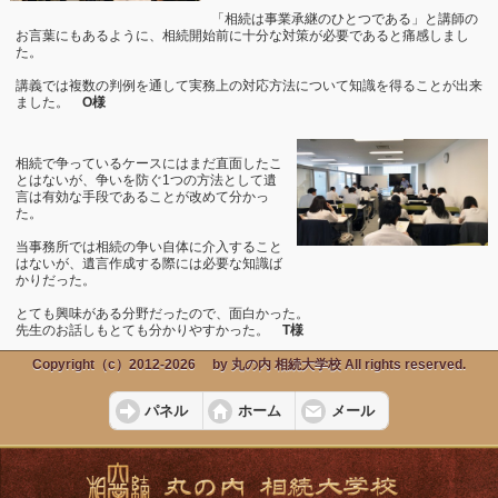
「相続は事業承継のひとつである」と講師の
お言葉にもあるように、相続開始前に十分な対策が必要であると痛感しまし
た。
講義では複数の判例を通して実務上の対応方法について知識を得ることが出来
ました。
O様
相続で争っているケースにはまだ直面したこ
とはないが、争いを防ぐ1つの方法として遺
言は有効な手段であることが改めて分かっ
た。
当事務所では相続の争い自体に介入すること
はないが、遺言作成する際には必要な知識ば
かりだった。
とても興味がある分野だったので、面白かった。
先生のお話しもとても分かりやすかった。
T様
Copyright（c）2012-2026 by 丸の内 相続大学校 All rights reserved.
パネル
ホーム
メール