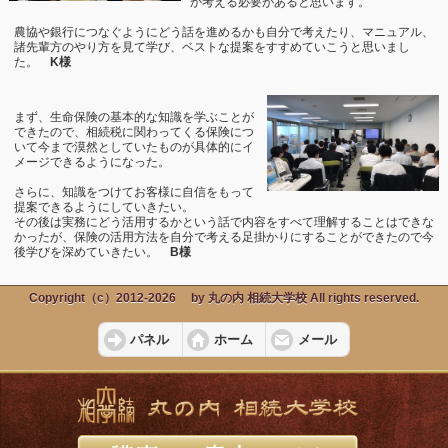
か考える必要があると思います。
農協や銀行につなぐようにどう話を進めるかも自分で考えたり、マニュアル、
諸先輩方のやり方を見て学び、ベストな提案をすすめていこうと思いまし
た。
K様
まず、生命保険の基本的な知識を学ぶことが
できたので、相続税に関わってくる保険につ
いて今まで漠然としていたものが具体的にイ
メージできるようになった。
さらに、知識をつけてお客様に自信をもって
提案できるようにしていきたい。
その後は実務にどう活用するかという話で内容をすべて理解することはできな
かったが、保険の活用方法を自分で考える足掛かりにすることができたので今
後学びを深めていきたい。
B様
Copyright（c）2012-2026 by 丸の内 相続大学校 All rights reserved.
パネル
ホーム
メール