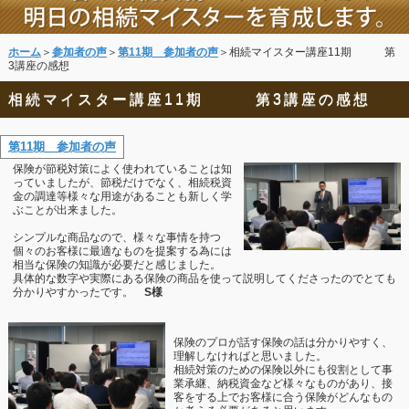
ホーム
＞
参加者の声
＞
第11期 参加者の声
＞相続マイスター講座11期 第
3講座の感想
相続マイスター講座11期 第3講座の感想
第11期 参加者の声
保険が節税対策によく使われていることは知
っていましたが、節税だけでなく、相続税資
金の調達等様々な用途があることも新しく学
ぶことが出来ました。
シンプルな商品なので、様々な事情を持つ
個々のお客様に最適なものを提案する為には
相当な保険の知識が必要だと感じました。
具体的な数字や実際にある保険の商品を使って説明してくださったのでとても
分かりやすかったです。
S様
保険のプロが話す保険の話は分かりやすく、
理解しなければと思いました。
相続対策のための保険以外にも役割として事
業承継、納税資金など様々なものがあり、接
客をする上でお客様に合う保険がどんなもの