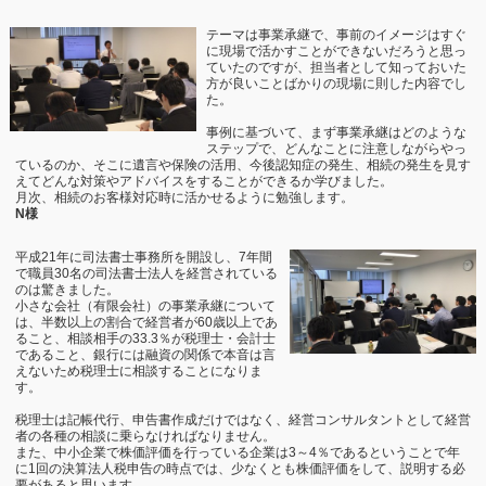
テーマは事業承継で、事前のイメージはすぐ
に現場で活かすことができないだろうと思っ
ていたのですが、担当者として知っておいた
方が良いことばかりの現場に則した内容でし
た。
事例に基づいて、まず事業承継はどのような
ステップで、どんなことに注意しながらやっ
ているのか、そこに遺言や保険の活用、今後認知症の発生、相続の発生を見す
えてどんな対策やアドバイスをすることができるか学びました。
月次、相続のお客様対応時に活かせるように勉強します。
N様
平成21年に司法書士事務所を開設し、7年間
で職員30名の司法書士法人を経営されている
のは驚きました。
小さな会社（有限会社）の事業承継について
は、半数以上の割合で経営者が60歳以上であ
ること、相談相手の33.3％が税理士・会計士
であること、銀行には融資の関係で本音は言
えないため税理士に相談することになりま
す。
税理士は記帳代行、申告書作成だけではなく、経営コンサルタントとして経営
者の各種の相談に乗らなければなりません。
また、中小企業で株価評価を行っている企業は3～4％であるということで年
に1回の決算法人税申告の時点では、少なくとも株価評価をして、説明する必
要があると思います。