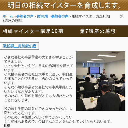
ホーム
＞
参加者の声
＞
第10期 参加者の声
＞相続マイスター講座10期 第
7講座の感想
相続マイスター講座10期 第7講座の感想
第10期 参加者の声
小さな会社の事業承継の大切さを学ぶことが
できました。
小さな会社といえど、日本の約26％を担って
います。
小規模事業者の会社は大手とは違い、明日生
き残ることができるか、否かの状況でやって
います。
そんな小規模事業者の会社でも事業承継した
いという意思があります。
そのため、生前の対策がとても大切だという
ことになります。
私の家も生前の対策ができなかったため、大
変だったと思います。
そのため、今後働いていく中でかかわってい
く可能性もあるので、今日学んだことを活かしていけたらと思います。
K様