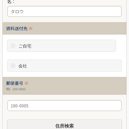
名：
資料送付先
※
ご自宅
会社
郵便番号
※
例）100-0005
住所検索