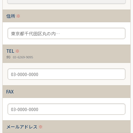
住所
※
TEL
※
例）03-6269-9095
FAX
メールアドレス
※