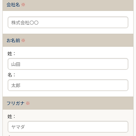
会社名
※
お名前
※
姓：
名：
フリガナ
※
姓：